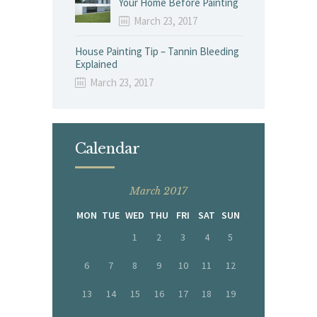
Your Home Before Painting
March 23, 2017
House Painting Tip – Tannin Bleeding
Explained
March 23, 2017
Calendar
March 2017
MON
TUE
WED
THU
FRI
SAT
SUN
1
2
3
4
5
6
7
8
9
10
11
12
13
14
15
16
17
18
19