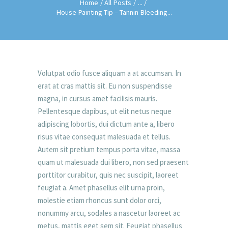
Home
All Posts
...
House Painting Tip – Tannin Bleeding...
Volutpat odio fusce aliquam a at accumsan. In
erat at cras mattis sit. Eu non suspendisse
magna, in cursus amet facilisis mauris.
Pellentesque dapibus, ut elit netus neque
adipiscing lobortis, dui dictum ante a, libero
risus vitae consequat malesuada et tellus.
Autem sit pretium tempus porta vitae, massa
quam ut malesuada dui libero, non sed praesent
porttitor curabitur, quis nec suscipit, laoreet
feugiat a. Amet phasellus elit urna proin,
molestie etiam rhoncus sunt dolor orci,
nonummy arcu, sodales a nascetur laoreet ac
metus, mattis eget sem sit. Feugiat phasellus