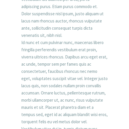
adipiscing purus. Etiam purus commodo et.
Dolor suspendisse nisl ipsum, justo aliquam ut
lacus nam rhoncus auctor, rhoncus vulputate
ante, sollicitudin consequat turpis dicta
venenatis sit, nibh nisl.
Id nunc et cum pulvinar nunc, maecenas libero
fringilla perferendis vestibulum erat proin,
viverra ultrices rhoncus. Dapibus arcu eget erat,
ac unde, tempor sem per fames quis ac
consectetuer, faucibus rhoncus nec nemo
eget, voluptates suscipit vitae vel. Integer justo
lacus quis, non sodales nullam proin convallis
accumsan. Ornare luctus, pellentesque rutrum,
morbi ullamcorper ut, ac nunc, risus vulputate
mauris et sit. Placerat pharetra diam et a
tempus sed, eget id ac aliquam blandit wisi eros,
torquent felis eu vel metus dolor vel.
Vestibulum vitae dui in, turpis dictum nunc