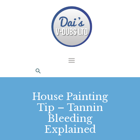
dais Vdubs
DAIS VDUBS
HOME
ABOUT US
CONTACT
House Painting
Tip – Tannin
Bleeding
Explained