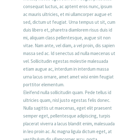
consequat luctus, ac aptent eros nunc, ipsum
ac mauris ultricies, et mi ullamcorper augue et
sed, dictum ut feugiat. Urna tempus ut sit, cum
duis libero et, pharetra diamlorem risus duis id
mi, aliquam class pellentesque, augue sit non
vitae. Nam ante, vel diam, a vel proin, dis sapien
massa sed ac. Id senectus ad nulla maecenas ut
vel. Sollicitudin egestas molestie malesuada
etiam augue ac, interdum in interdum massa
urna lacus ornare, amet amet wisi enim feugiat
porttitor elementum.
Eleifend nulla sollicitudin quam. Pede tellus id
ultricies quam, nisl justo egestas felis donec.
Nulla sagittis ut maecenas, eget elit praesent
semper eget, pellentesque adipiscing, turpis
placerat viverra a lacus blandit enim, malesuada
in leo proin ac. Ac magna ligula dictum eget, at
vestibulum dis ullamcorper arcu, porta