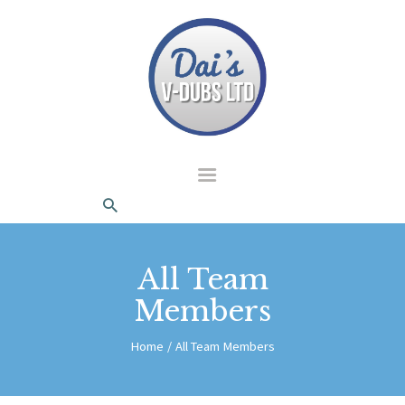
dais Vdubs
DAIS VDUBS
HOME
ABOUT US
CONTACT
All Team
Members
Home
All Team Members